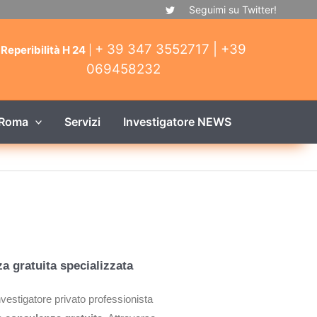
Seguimi su Twitter!
+ 39 347 3552717 |
+39
Reperibilità H 24
|
069458232
 Roma
Servizi
Investigatore NEWS
a gratuita specializzata
investigatore privato professionista