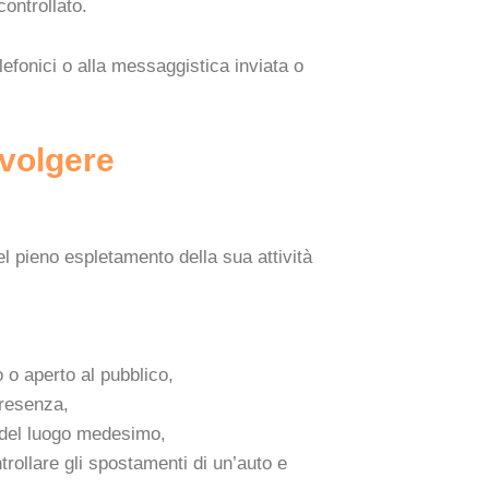
controllato.
lefonici o alla messaggistica inviata o
svolgere
l pieno espletamento della sua attività
o o aperto al pubblico,
presenza,
e del luogo medesimo,
trollare gli spostamenti di un’auto e