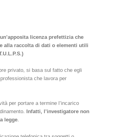
un’apposita licenza prefettizia che
 alla raccolta di dati o elementi utili
T.U.L.P.S.)
ore privato, si basa sul fatto che egli
 professionista che lavora per
vità per portare a termine l’incarico
’ordinamento.
Infatti, l’investigatore non
la legge
.
icazione telefonica tra soggetti o