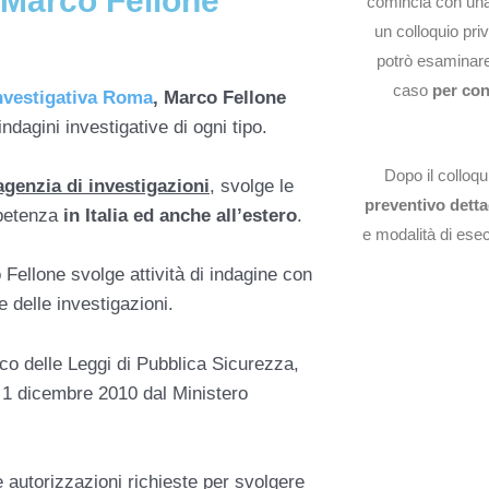
 Marco Fellone
comincia con un
un colloquio pri
potrò esaminare g
caso
per con
nvestigativa Roma
, Marco Fellone
ndagini investigative di ogni tipo.
Dopo il colloqui
agenzia di investigazioni
, svolge le
preventivo detta
mpetenza
in Italia ed anche all’estero
.
e modalità di esec
 Fellone svolge attività di indagine con
e delle investigazioni.
nico delle Leggi di Pubblica Sicurezza,
l 1 dicembre 2010 dal Ministero
e autorizzazioni richieste per svolgere