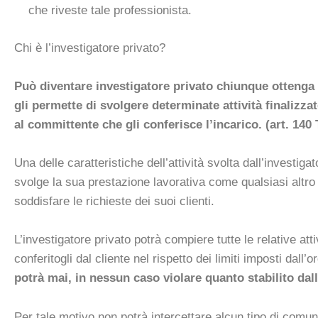
che riveste tale professionista.
Chi è l’investigatore privato?
Può diventare investigatore privato chiunque ottenga 
gli permette di svolgere determinate attività finalizzate
al committente che gli conferisce l’incarico. (art. 140 
Una delle caratteristiche dell’attività svolta dall’investigat
svolge la sua prestazione lavorativa come qualsiasi altro
soddisfare le richieste dei suoi clienti.
L’investigatore privato potrà compiere tutte le relative atti
conferitogli dal cliente nel rispetto dei limiti imposti dall
potrà mai, in nessun caso violare quanto stabilito dal
Per tale motivo non potrà intercettare alcun tipo di comun