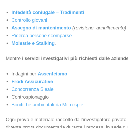
Infedeltà coniugale – Tradimenti
Controllo giovani
Assegno di mantenimento
(revisione, annullamento)
Ricerca persone scomparse
Molestie e Stalking
.
Mentre i
servizi investigativi più richiesti dalle aziend
Indagini per
Assenteismo
Frodi Assicurative
Concorrenza Sleale
Controspionaggio
Bonifiche ambientali da Microspie
.
Ogni prova e materiale raccolto dall’investigatore privat
diventa prova documentaria durante i processi in sede giu